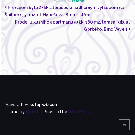
Powered by
Estatik
Pronájem bytu 2+kk s terasou a nádherným výhledem na
Špilberk, 51 m2, ul. Hybešova, Brno – střed
Prodej luxusního apartmánu 5+kk, 180 m2, terasa, krb, ul.
Gorkého, Brno Veveří
Powered by
kutaj-wb.com
Theme by
Colorlib
Powered by
WordPress