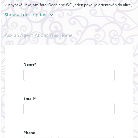
kuchyňská linka, viz. foto. Oddělené WC. Jeden pokoj je orientován do ulice,
druhý do vnitrobloku. Byt je k dispozici ihned, prohlídky možné po domluvě
Show all description
s uvedenou makléřkou. V případě potřeby možnost pronájmu garážového
místa ve dvoře domu.
Ask an Agent About This Home
Name*
Email*
Phone