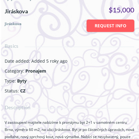
$15,000
Jiráskova
Jiráskova
REQUEST INFO
Basics
Date added
:
Added 5 roky ago
Category
:
Pronajem
Type
:
Byty
Status
:
CZ
Description
V zastoupení majitele nabízíme k pronájmu byt 2+1 v samotném centru
Brna, výměra 60 m2, na ulici Jiráskova. Byt je po částečných úpravách, nová
podlaha, nový sprchový kout, nová výmalba. Nabízí se nevybavený, pouze