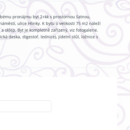
obému pronájmu byt 2+kk s prostornou šatnou,
městí, ulice Hlinky. K bytu o velikosti 75 m2 náleží
a sklep. Byt je kompletně zařízený, viz fotogalerie.
á deska, digestoř, lednice), jídelní stůl, ložnice s
okoj, praktická šatna, prostorná chodba, koupelna s
ém patře je k dispozici okrasná zahrada s možností
 města. Hned naproti bytu je velmi prostorná
bčanská vybavenost a dopravní dostupnost. Možnost
 Průkaz energetické náročnosti nebyl dosud předložen,
dy. Volné od ledna 2021, prohlídky po domluvě s