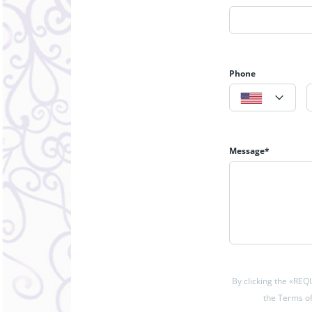
Phone
Message*
By clicking the «RE
the Terms of