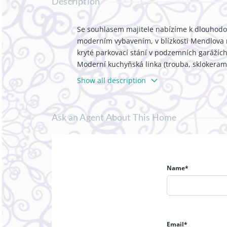
Description
Se souhlasem majitele nabízíme k dlouhod
moderním vybavením, v blízkosti Mendlova ná
kryté parkovací stání v podzemních garážích 
Moderní kuchyňská linka (trouba, sklokeramick
manželským lůžkem a šatní skříní, obývací p
Show all description
vanou a toaleta samostatně oddělená. V pát
posezení a nádherným výhledem na centrum
komora/sklep. V blízkosti bytu kompletní o
Ask an Agent About This Home
připojení na internet a kabelovou televizi.
proto uvádíme třídu G, nízké měsíční nákla
uvedeným makléřem, doporučujeme!
Name*
Email*