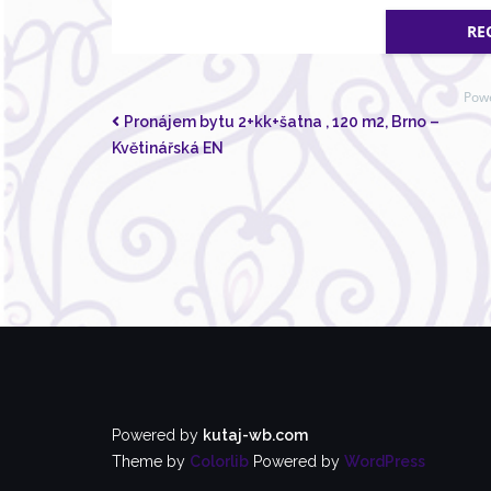
RE
Pow
Pronájem bytu 2+kk+šatna , 120 m2, Brno –
Květinářská EN
Powered by
kutaj-wb.com
Theme by
Colorlib
Powered by
WordPress