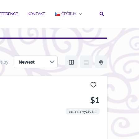
EFERENCE
KONTAKT
ČEŠTINA
rt by
$1
cena na vyžádání